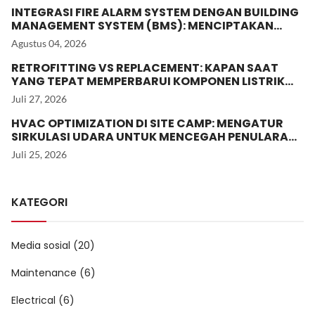
INTEGRASI FIRE ALARM SYSTEM DENGAN BUILDING
MANAGEMENT SYSTEM (BMS): MENCIPTAKAN
RESPON EVAKUASI OTOMATIS YANG LEBIH
Agustus
04
,
2026
CERDAS.
RETROFITTING VS REPLACEMENT: KAPAN SAAT
YANG TEPAT MEMPERBARUI KOMPONEN LISTRIK
PADA FASILITAS INDUSTRI YANG SUDAH
Juli
27
,
2026
BERUMUR?
HVAC OPTIMIZATION DI SITE CAMP: MENGATUR
SIRKULASI UDARA UNTUK MENCEGAH PENULARAN
PENYAKIT DI ASRAMA PEKERJA.
Juli
25
,
2026
KATEGORI
Media sosial (20)
Maintenance (6)
Electrical (6)