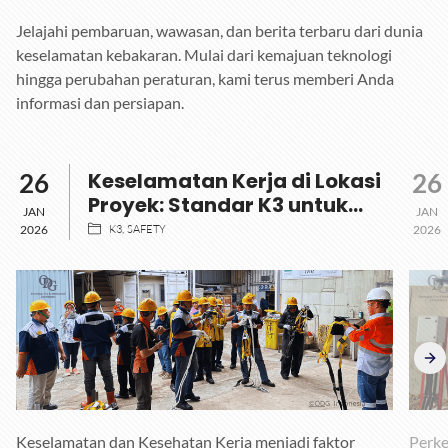
Jelajahi pembaruan, wawasan, dan berita terbaru dari dunia
keselamatan kebakaran. Mulai dari kemajuan teknologi
hingga perubahan peraturan, kami terus memberi Anda
informasi dan persiapan.
26
Keselamatan Kerja di Lokasi
26
Proyek: Standar K3 untuk
JAN
JAN
Proyek Konstruksi dan
2026
K3
SAFETY
2026
Industri
Keselamatan dan Kesehatan Kerja menjadi faktor
Perke