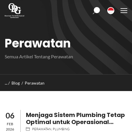
S
k
i
p
t
Perawatan
o
c
o
Semua Artikel Tentang Perawatan
n
t
e
n
/
Blog
/
Perawatan
t
06
Menjaga Sistem Plumbing Tetap
Optimal untuk Operasional
FEB
Bangunan Berkelanjutan
2026
PERAWATAN
PLUMBING