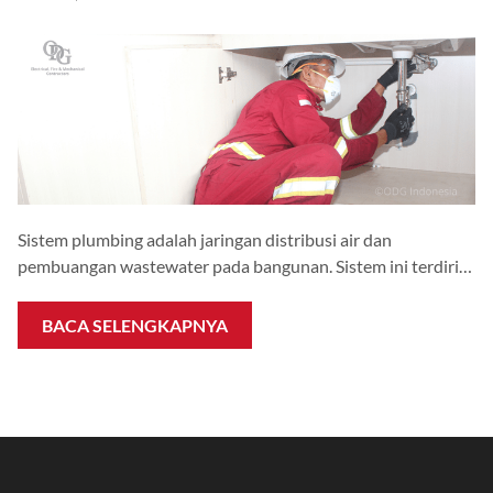
Sistem plumbing adalah jaringan distribusi air dan
pembuangan wastewater pada bangunan. Sistem ini terdiri
dari piping, valve, pump, water tank, dan sanitary fixture.
Fungsinya sangat vital bagi operasional harian. Gangguan
BACA SELENGKAPNYA