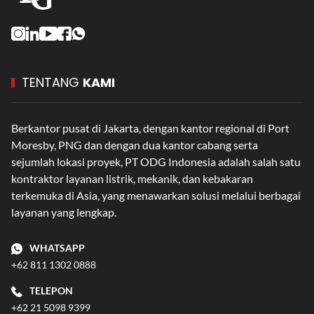
TENTANG
KAMI
Berkantor pusat di Jakarta, dengan kantor regional di Port
Moresby, PNG dan dengan dua kantor cabang serta
sejumlah lokasi proyek, PT ODG Indonesia adalah salah satu
kontraktor layanan listrik, mekanik, dan kebakaran
terkemuka di Asia, yang menawarkan solusi melalui berbagai
layanan yang lengkap.
WHATSAPP
+62 811 1302 0888
TELEPON
+62 21 5098 9399