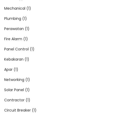
Mechanical (1)
Plumbing (1)
Perawatan (1)
Fire Alarm (1)
Panel Control (1)
Kebakaran (1)
Apar (1)
Networking (1)
Solar Panel (1)
Contractor (1)
Circuit Breaker (1)