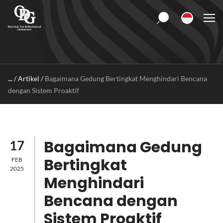
S
k
i
p
t
o
c
/
Artikel
/
Bagaimana Gedung Bertingkat Menghindari Bencana
o
dengan Sistem Proaktif
n
t
e
n
Bagaimana Gedung
17
t
Bertingkat
FEB
2025
Menghindari
Bencana dengan
Sistem Proaktif