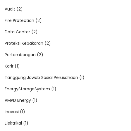
Audit (2)
Fire Protection (2)
Data Center (2)
Proteksi Kebakaran (2)
Pertambangan (2)
Karir (1)
Tanggung Jawab Sosial Perusahaan (1)
EnergyStorageSystem (1)
AMPD Energy (1)
Inovasi (1)
Elektrikal (1)