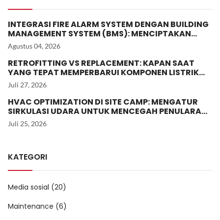
INTEGRASI FIRE ALARM SYSTEM DENGAN BUILDING
MANAGEMENT SYSTEM (BMS): MENCIPTAKAN
RESPON EVAKUASI OTOMATIS YANG LEBIH
Agustus
04
,
2026
CERDAS.
RETROFITTING VS REPLACEMENT: KAPAN SAAT
YANG TEPAT MEMPERBARUI KOMPONEN LISTRIK
PADA FASILITAS INDUSTRI YANG SUDAH
Juli
27
,
2026
BERUMUR?
HVAC OPTIMIZATION DI SITE CAMP: MENGATUR
SIRKULASI UDARA UNTUK MENCEGAH PENULARAN
PENYAKIT DI ASRAMA PEKERJA.
Juli
25
,
2026
KATEGORI
Media sosial (20)
Maintenance (6)