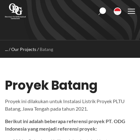
S
k
i
p
t
o
c
/
Our Projects
/
Batang
o
n
t
e
Proyek Batang
n
t
Proyek ini dilakukan untuk Instalasi Listrik Proyek PLTU
Batang, Jawa Tengah pada tahun 2021.
Berikut ini adalah beberapa referensi proyek PT. ODG
Indonesia yang menjadi referensi proyek: